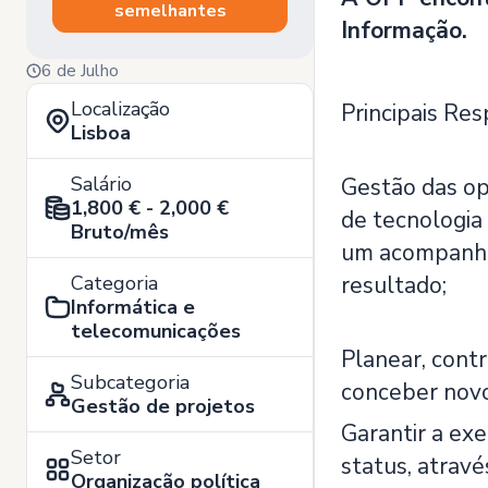
semelhantes
Informação.
6 de Julho
Localização
Principais Res
Lisboa
Salário
Gestão das ope
1,800 € - 2,000 €
de tecnologia
Bruto/mês
um acompanham
Categoria
resultado;
Informática e
telecomunicações
Planear, contr
Subcategoria
conceber novo
Gestão de projetos
Garantir a exe
Setor
status, atravé
Organização política