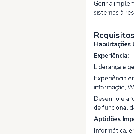
Gerir a imple
sistemas à res
Requisito
Habilitações l
Experiência:
Liderança e g
Experiência e
informação, W
Desenho e arq
de funcionalid
Aptidões Imp
Informática, e