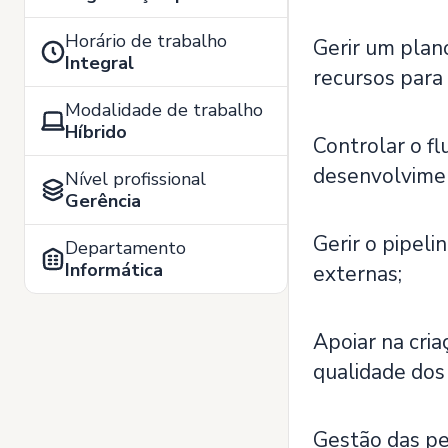
Horário de trabalho
Gerir um plano
Integral
recursos para 
Modalidade de trabalho
Híbrido
Controlar o f
desenvolvimen
Nível profissional
Gerência
Gerir o pipeli
Departamento
Informática
externas;
Apoiar na cri
qualidade dos 
Gestão das pes