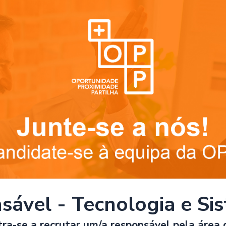
sável - Tecnologia e Si
a-se a recrutar um/a responsável pela área 